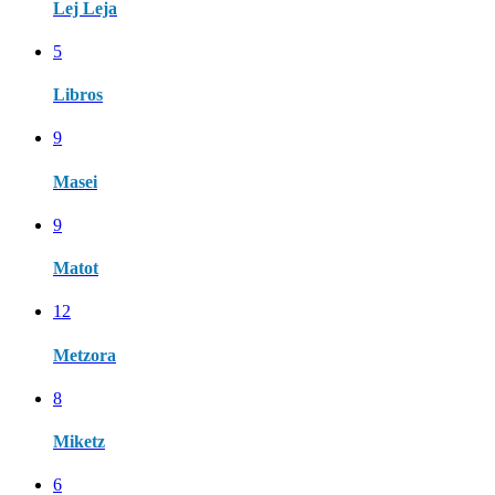
Lej Leja
5
Libros
9
Masei
9
Matot
12
Metzora
8
Miketz
6