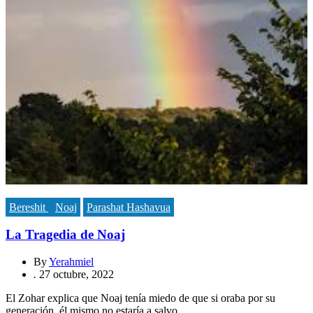
Bereshit
Noaj
Parashat Hashavua
La Tragedia de Noaj
By
Yerahmiel
.
27 octubre, 2022
El Zohar explica que Noaj tenía miedo de que si oraba por su
generación, él mismo no estaría a salvo.