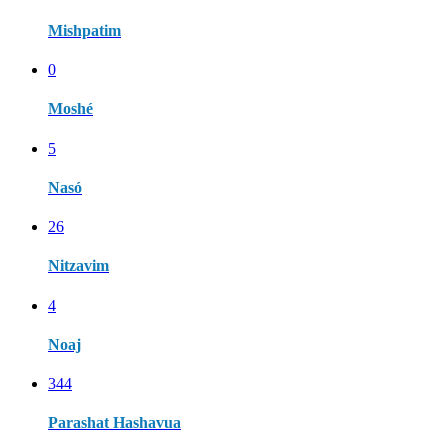
Mishpatim
0
Moshé
5
Nasó
26
Nitzavim
4
Noaj
344
Parashat Hashavua