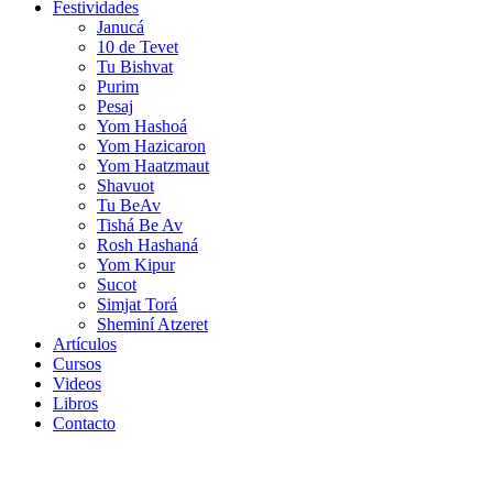
Festividades
Janucá
10 de Tevet
Tu Bishvat
Purim
Pesaj
Yom Hashoá
Yom Hazicaron
Yom Haatzmaut
Shavuot
Tu BeAv
Tishá Be Av
Rosh Hashaná
Yom Kipur
Sucot
Simjat Torá
Sheminí Atzeret
Artículos
Cursos
Videos
Libros
Contacto