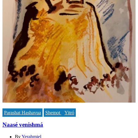
Parashat Hashavua
Shemot
Yitró
Naasé venishmá
By
Yerahmiel