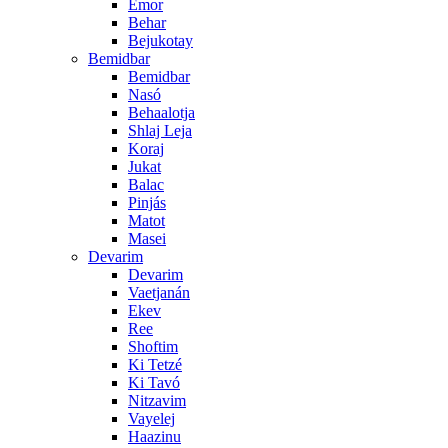
Emor
Behar
Bejukotay
Bemidbar
Bemidbar
Nasó
Behaalotja
Shlaj Leja
Koraj
Jukat
Balac
Pinjás
Matot
Masei
Devarim
Devarim
Vaetjanán
Ekev
Ree
Shoftim
Ki Tetzé
Ki Tavó
Nitzavim
Vayelej
Haazinu