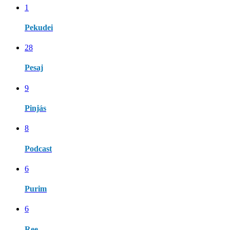
1
Pekudei
28
Pesaj
9
Pinjás
8
Podcast
6
Purim
6
Ree