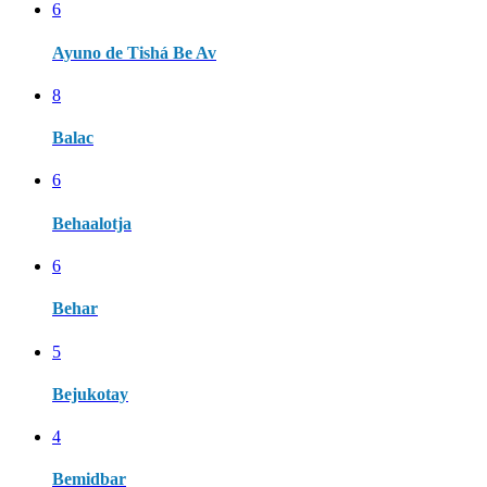
6
Ayuno de Tishá Be Av
8
Balac
6
Behaalotja
6
Behar
5
Bejukotay
4
Bemidbar