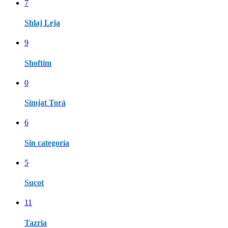
7
Shlaj Leja
9
Shoftim
0
Simjat Torá
6
Sin categoría
5
Sucot
11
Tazria