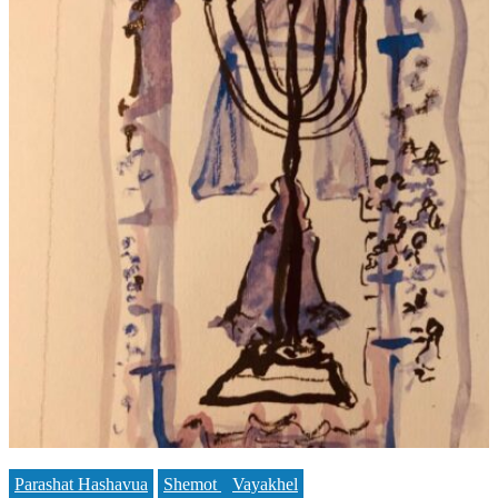
Parashat Hashavua
Shemot
Vayakhel