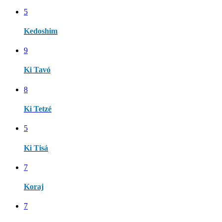
5
Kedoshim
9
Ki Tavó
8
Ki Tetzé
5
Ki Tisá
7
Koraj
7