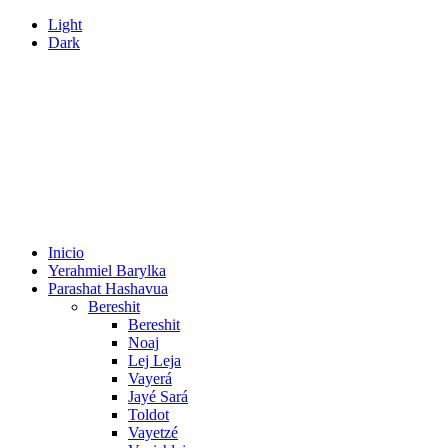
Light
Dark
Inicio
Yerahmiel Barylka
Parashat Hashavua
Bereshit
Bereshit
Noaj
Lej Leja
Vayerá
Jayé Sará
Toldot
Vayetzé