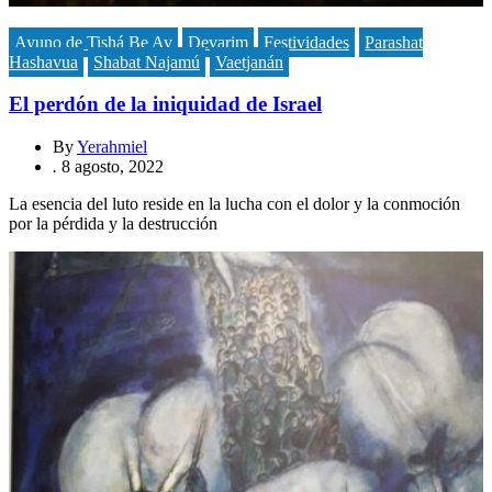
Ayuno de Tishá Be Av
Devarim
Festividades
Parashat
Hashavua
Shabat Najamú
Vaetjanán
El perdón de la iniquidad de Israel
By
Yerahmiel
.
8 agosto, 2022
La esencia del luto reside en la lucha con el dolor y la conmoción
por la pérdida y la destrucción