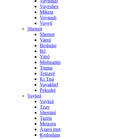
Vayishlaj
Vayeshev
Miketz
Vaygash
Vayejí
Shemot
Shemot
Vaerá
Beshalaj
Bó
Yitró
Mishpatim
Truma
Tetzavé
Ki Tisá
Vayakhel
Pekudei
Vaykrá
Vaykrá
Tzav
Sheminí
Tazria
Metzora
Ajarei mot
Kedoshim