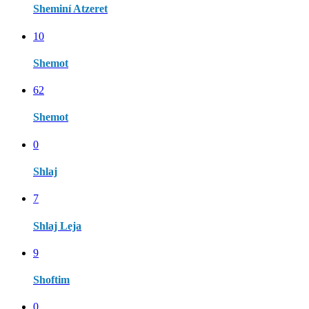
Sheminí Atzeret
10
Shemot
62
Shemot
0
Shlaj
7
Shlaj Leja
9
Shoftim
0