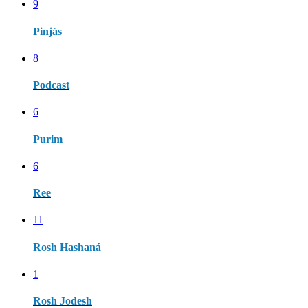
9
Pinjás
8
Podcast
6
Purim
6
Ree
11
Rosh Hashaná
1
Rosh Jodesh