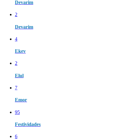
Devarim
2
Devarim
4
Ekev
2
Elul
7
Emor
95
Festividades
6