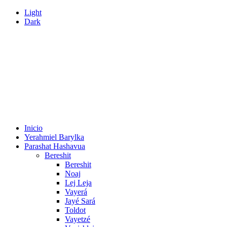
Light
Dark
Inicio
Yerahmiel Barylka
Parashat Hashavua
Bereshit
Bereshit
Noaj
Lej Leja
Vayerá
Jayé Sará
Toldot
Vayetzé