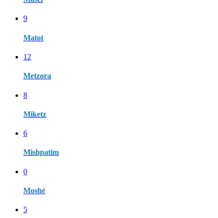
9
Matot
12
Metzora
8
Miketz
6
Mishpatim
0
Moshé
5