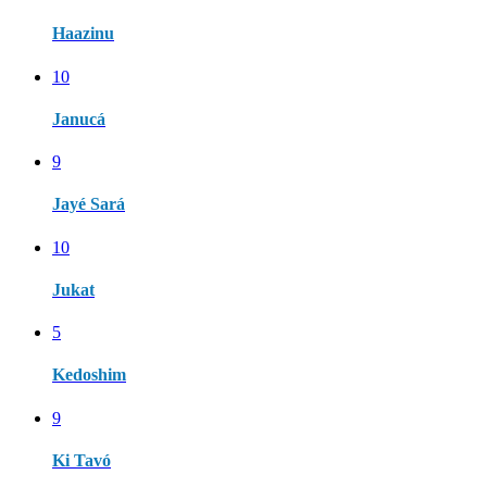
Haazinu
10
Janucá
9
Jayé Sará
10
Jukat
5
Kedoshim
9
Ki Tavó