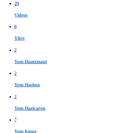
29
Videos
8
Yitró
2
Yom Haatzmaut
2
Yom Hashoá
2
Yom Hazicaron
7
Yom Kipur