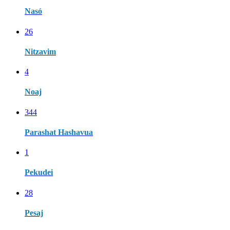
Nasó
26
Nitzavim
4
Noaj
344
Parashat Hashavua
1
Pekudei
28
Pesaj