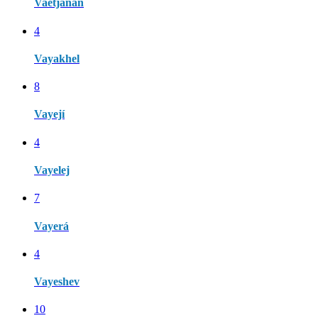
Vaetjanán
4
Vayakhel
8
Vayejí
4
Vayelej
7
Vayerá
4
Vayeshev
10