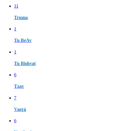
11
Truma
1
Tu BeAv
1
Tu Bishvat
6
Tzav
7
Vaerá
6