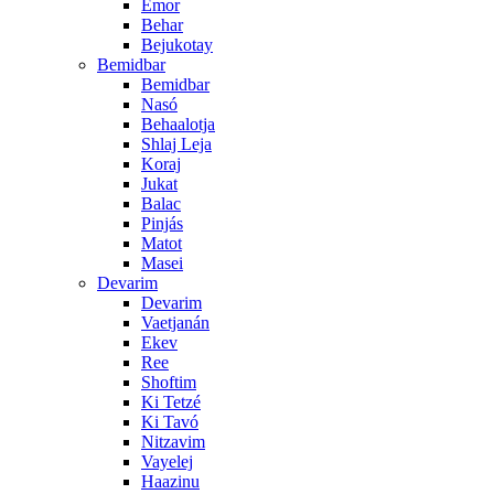
Emor
Behar
Bejukotay
Bemidbar
Bemidbar
Nasó
Behaalotja
Shlaj Leja
Koraj
Jukat
Balac
Pinjás
Matot
Masei
Devarim
Devarim
Vaetjanán
Ekev
Ree
Shoftim
Ki Tetzé
Ki Tavó
Nitzavim
Vayelej
Haazinu