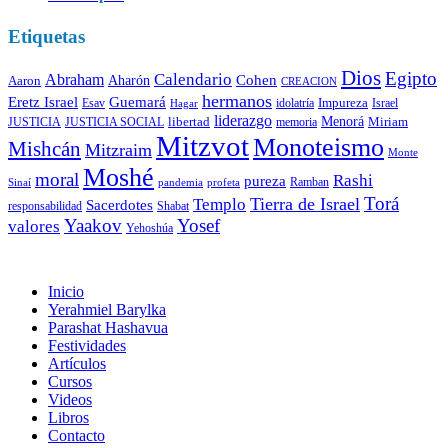
Etiquetas
Dios
Egipto
Calendario
Abraham
Cohen
Aaron
Aharón
CREACION
hermanos
Eretz Israel
Guemará
Impureza
Esav
idolatría
Israel
Hagar
liderazgo
libertad
Menorá
Miriam
memoria
JUSTICIA
JUSTICIA SOCIAL
Mitzvot
Monoteismo
Mishcán
Mitzraim
Monte
Moshé
moral
Rashi
pureza
Ramban
Sinaí
pandemia
profeta
Torá
Tierra de Israel
Templo
Sacerdotes
Shabat
responsabilidad
Yaakov
Yosef
valores
Yehoshúa
Inicio
Yerahmiel Barylka
Parashat Hashavua
Festividades
Artículos
Cursos
Videos
Libros
Contacto