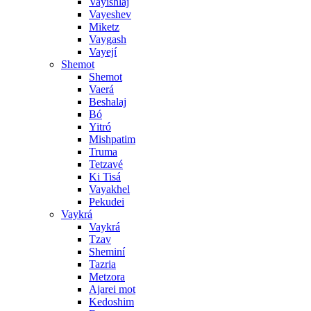
Vayishlaj
Vayeshev
Miketz
Vaygash
Vayejí
Shemot
Shemot
Vaerá
Beshalaj
Bó
Yitró
Mishpatim
Truma
Tetzavé
Ki Tisá
Vayakhel
Pekudei
Vaykrá
Vaykrá
Tzav
Sheminí
Tazria
Metzora
Ajarei mot
Kedoshim