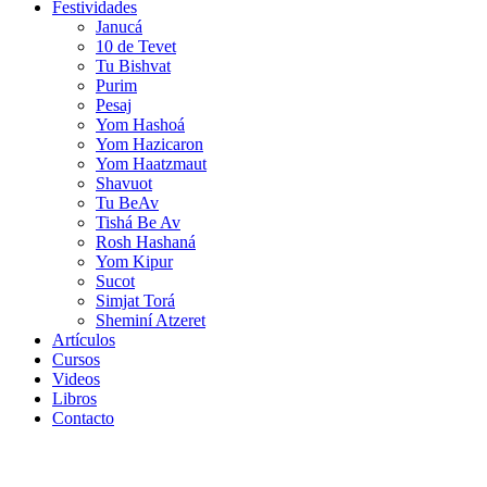
Festividades
Janucá
10 de Tevet
Tu Bishvat
Purim
Pesaj
Yom Hashoá
Yom Hazicaron
Yom Haatzmaut
Shavuot
Tu BeAv
Tishá Be Av
Rosh Hashaná
Yom Kipur
Sucot
Simjat Torá
Sheminí Atzeret
Artículos
Cursos
Videos
Libros
Contacto