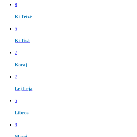
8
Ki Tetzé
5
Ki Tisá
7
Koraj
7
Lej Leja
5
Libros
9
Masei