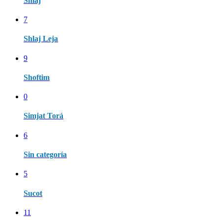
Shlaj
7
Shlaj Leja
9
Shoftim
0
Simjat Torá
6
Sin categoría
5
Sucot
11