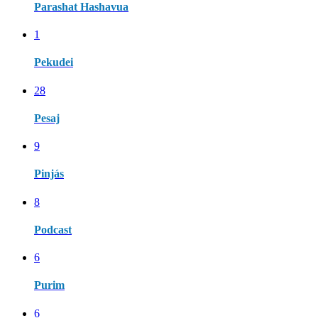
Parashat Hashavua
1
Pekudei
28
Pesaj
9
Pinjás
8
Podcast
6
Purim
6