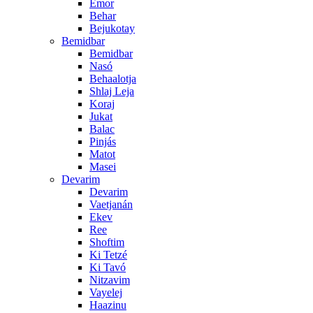
Emor
Behar
Bejukotay
Bemidbar
Bemidbar
Nasó
Behaalotja
Shlaj Leja
Koraj
Jukat
Balac
Pinjás
Matot
Masei
Devarim
Devarim
Vaetjanán
Ekev
Ree
Shoftim
Ki Tetzé
Ki Tavó
Nitzavim
Vayelej
Haazinu