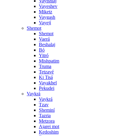
Vayishlaj
Vayeshev
Miketz
Vaygash
Vayejí
Shemot
Shemot
Vaerá
Beshalaj
Bó
Yitró
Mishpatim
Truma
Tetzavé
Ki Tisá
Vayakhel
Pekudei
Vaykrá
Vaykrá
Tzav
Sheminí
Tazria
Metzora
Ajarei mot
Kedoshim