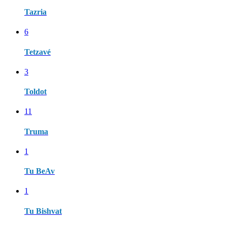
Tazria
6
Tetzavé
3
Toldot
11
Truma
1
Tu BeAv
1
Tu Bishvat