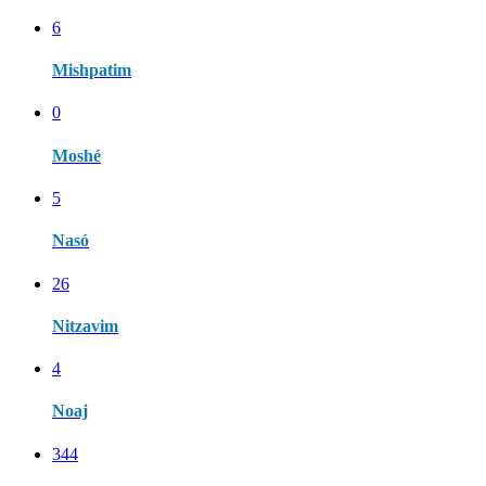
6
Mishpatim
0
Moshé
5
Nasó
26
Nitzavim
4
Noaj
344