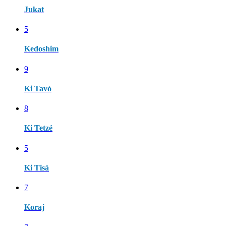
Jukat
5
Kedoshim
9
Ki Tavó
8
Ki Tetzé
5
Ki Tisá
7
Koraj