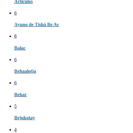
Artículos
6
Ayuno de Tishá Be Av
8
Balac
6
Behaalotja
6
Behar
5
Bejukotay
4