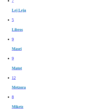
7
Lej Leja
5
Libros
9
Masei
9
Matot
12
Metzora
8
Miketz