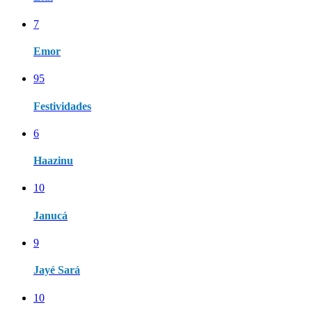
7
Emor
95
Festividades
6
Haazinu
10
Janucá
9
Jayé Sará
10