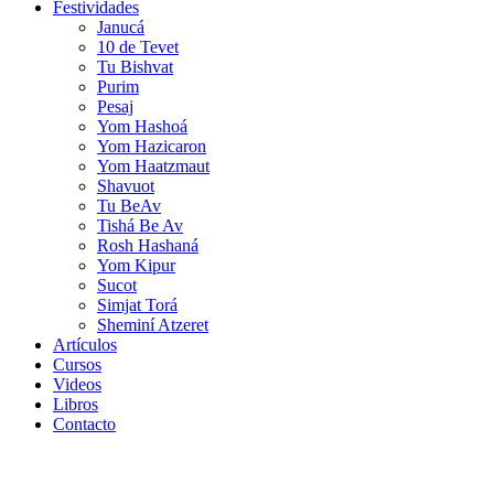
Festividades
Janucá
10 de Tevet
Tu Bishvat
Purim
Pesaj
Yom Hashoá
Yom Hazicaron
Yom Haatzmaut
Shavuot
Tu BeAv
Tishá Be Av
Rosh Hashaná
Yom Kipur
Sucot
Simjat Torá
Sheminí Atzeret
Artículos
Cursos
Videos
Libros
Contacto