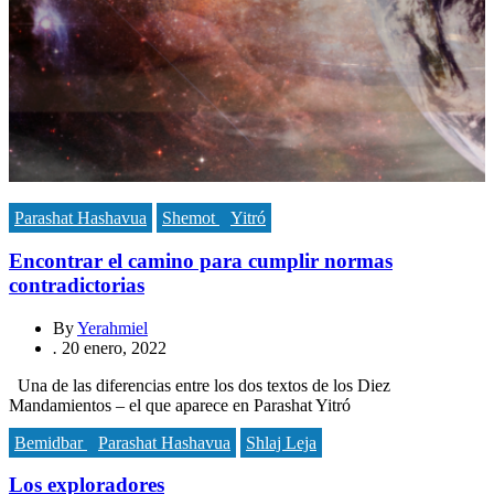
Parashat Hashavua
Shemot
Yitró
Encontrar el camino para cumplir normas
contradictorias
By
Yerahmiel
.
20 enero, 2022
Una de las diferencias entre los dos textos de los Diez
Mandamientos – el que aparece en Parashat Yitró
Bemidbar
Parashat Hashavua
Shlaj Leja
Los exploradores