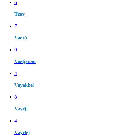
6
Tzav
7
Vaerá
6
Vaetjanán
4
Vayakhel
8
Vayejí
4
Vayelej