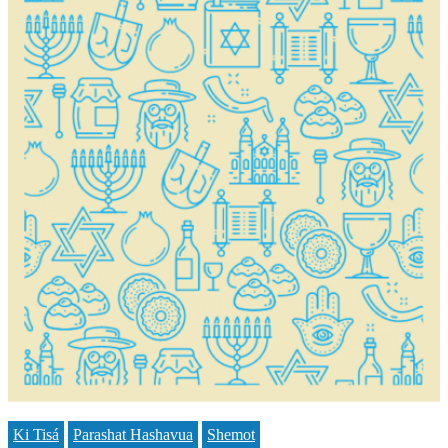
Ki Tisá
Parashat Hashavua
Shemot