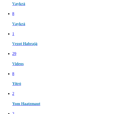
Vaykrá
8
Vaykrá
1
Vezot Habrajá
29
Videos
8
Yitró
2
Yom Haatzmaut
2