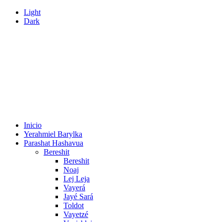
Light
Dark
Inicio
Yerahmiel Barylka
Parashat Hashavua
Bereshit
Bereshit
Noaj
Lej Leja
Vayerá
Jayé Sará
Toldot
Vayetzé