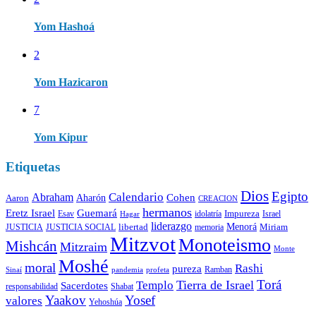
Yom Hashoá
2
Yom Hazicaron
7
Yom Kipur
Etiquetas
Dios
Egipto
Calendario
Abraham
Cohen
Aaron
Aharón
CREACION
hermanos
Eretz Israel
Guemará
Impureza
Esav
idolatría
Israel
Hagar
liderazgo
libertad
Menorá
Miriam
memoria
JUSTICIA
JUSTICIA SOCIAL
Mitzvot
Monoteismo
Mishcán
Mitzraim
Monte
Moshé
moral
Rashi
pureza
Ramban
Sinaí
pandemia
profeta
Torá
Tierra de Israel
Templo
Sacerdotes
Shabat
responsabilidad
Yaakov
Yosef
valores
Yehoshúa