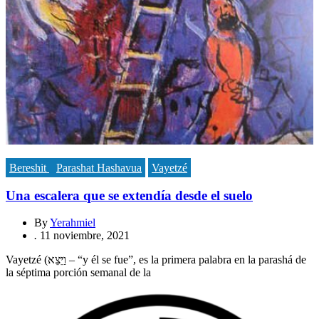
Bereshit
Parashat Hashavua
Vayetzé
Una escalera que se extendía desde el suelo
By
Yerahmiel
.
11 noviembre, 2021
Vayetzé (וַיֵּצֵא – “y él se fue”, es la primera palabra en la parashá de
la séptima porción semanal de la