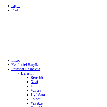
Light
Dark
Inicio
Yerahmiel Barylka
Parashat Hashavua
Bereshit
Bereshit
Noaj
Lej Leja
Vayerá
Jayé Sará
Toldot
Vayetzé