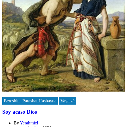
Bereshit
Parashat Hashavua
Vayetzé
Soy acaso Dios
By
Yerahmiel