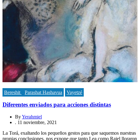
Bereshit
Parashat Hashavua
Vayetzé
Diferentes enviados para acciones distintas
By
Yerahmiel
.
11 noviembre, 2021
La Torá, exaltando los pequeños gestos para que saquemos nuestras
propias conclusiones, nos expone que tanto Lea como Rajel lloraron