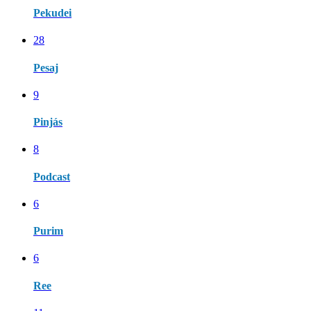
Pekudei
28
Pesaj
9
Pinjás
8
Podcast
6
Purim
6
Ree