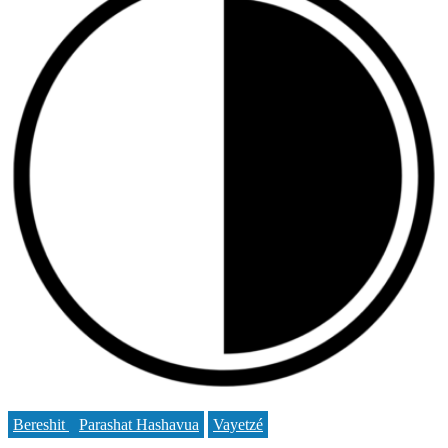
Bereshit
Parashat Hashavua
Vayetzé