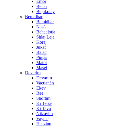
Emor
Behar
Bejukotay
Bemidbar
Bemidbar
Nasó
Behaalotja
Shlaj Leja
Koraj
Jukat
Balac
Pinjás
Matot
Masei
Devarim
Devarim
Vaetjanán
Ekev
Ree
Shoftim
Ki Tetzé
Ki Tavó
Nitzavim
Vayelej
Haazinu