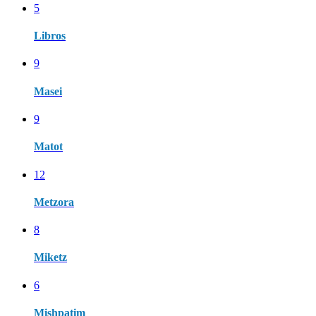
5
Libros
9
Masei
9
Matot
12
Metzora
8
Miketz
6
Mishpatim