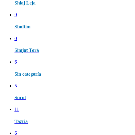
Shlaj Leja
9
Shoftim
0
Simjat Torá
6
Sin categoría
5
Sucot
11
Tazria
6