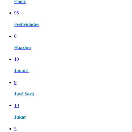
Emor
95
Festividades
6
Haazinu
10
Janucá
9
Jayé Sará
10
Jukat
5