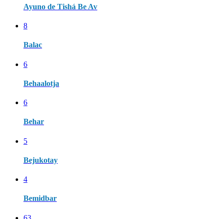
Ayuno de Tishá Be Av
8
Balac
6
Behaalotja
6
Behar
5
Bejukotay
4
Bemidbar
63