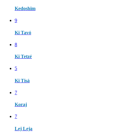
Kedoshim
9
Ki Tavó
8
Ki Tetzé
5
Ki Tisá
7
Koraj
7
Lej Leja