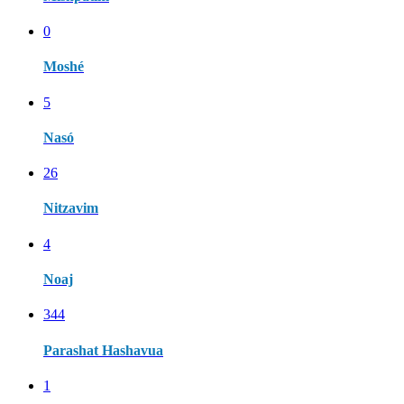
0
Moshé
5
Nasó
26
Nitzavim
4
Noaj
344
Parashat Hashavua
1