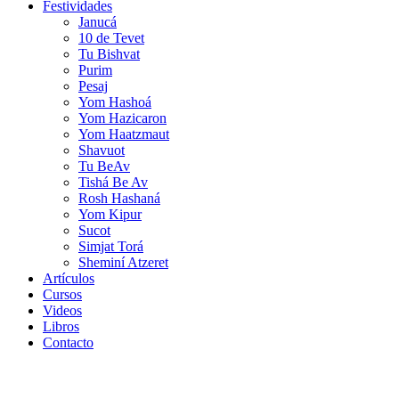
Festividades
Janucá
10 de Tevet
Tu Bishvat
Purim
Pesaj
Yom Hashoá
Yom Hazicaron
Yom Haatzmaut
Shavuot
Tu BeAv
Tishá Be Av
Rosh Hashaná
Yom Kipur
Sucot
Simjat Torá
Sheminí Atzeret
Artículos
Cursos
Videos
Libros
Contacto