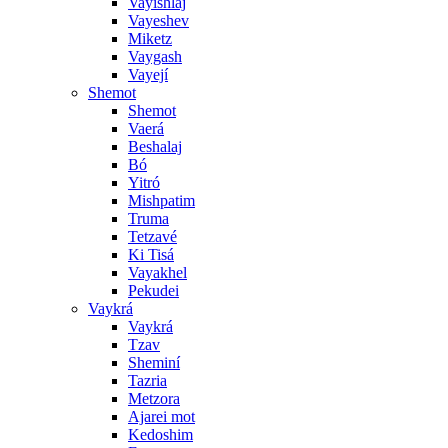
Vayishlaj
Vayeshev
Miketz
Vaygash
Vayejí
Shemot
Shemot
Vaerá
Beshalaj
Bó
Yitró
Mishpatim
Truma
Tetzavé
Ki Tisá
Vayakhel
Pekudei
Vaykrá
Vaykrá
Tzav
Sheminí
Tazria
Metzora
Ajarei mot
Kedoshim