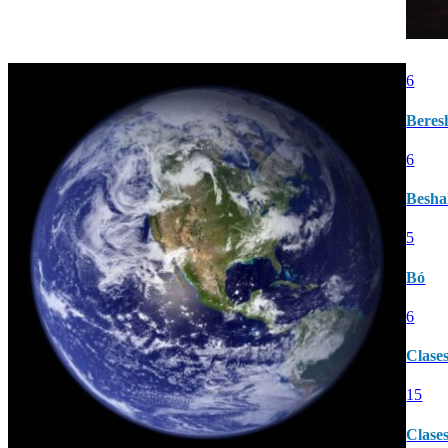
6
Beres
6
Besha
5
Bó
6
Clase
15
Clases