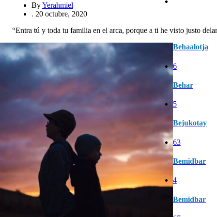
By
Yerahmiel
.
20 octubre, 2020
“Entra tú y toda tu familia en el arca, porque a ti he visto justo dela
Behaalotja
6
Behar
5
Bejukotay
63
Bemidbar
4
Bemidbar