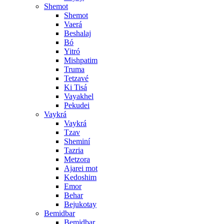
Shemot
Shemot
Vaerá
Beshalaj
Bó
Yitró
Mishpatim
Truma
Tetzavé
Ki Tisá
Vayakhel
Pekudei
Vaykrá
Vaykrá
Tzav
Sheminí
Tazria
Metzora
Ajarei mot
Kedoshim
Emor
Behar
Bejukotay
Bemidbar
Bemidbar