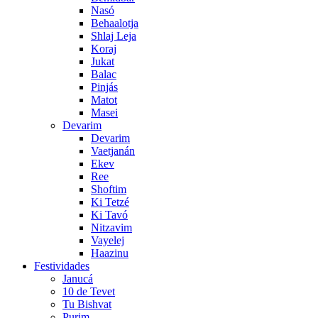
Nasó
Behaalotja
Shlaj Leja
Koraj
Jukat
Balac
Pinjás
Matot
Masei
Devarim
Devarim
Vaetjanán
Ekev
Ree
Shoftim
Ki Tetzé
Ki Tavó
Nitzavim
Vayelej
Haazinu
Festividades
Janucá
10 de Tevet
Tu Bishvat
Purim