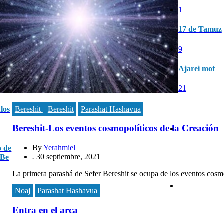
1
17 de Tamuz
9
Ajarei mot
21
los
Bereshit
Bereshit
Parashat Hashavua
Bereshit-Los eventos cosmopolíticos de la Creación
By
Yerahmiel
 de
.
30 septiembre, 2021
 Be
La primera parashá de Sefer Bereshit se ocupa de los eventos cosmo
Noaj
Parashat Hashavua
Entra en el arca