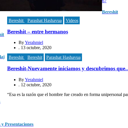
67
Bereshit
Bereshit
Parashat Hashavua
Videos
Bereshit – entre hermanos
hit
By
Yerahmiel
.
13 octubre, 2020
laj
Bereshit
Bereshit
Parashat Hashavua
Bereshit-Nuevamente iniciamos y descubrimos que
By
Yerahmiel
.
12 octubre, 2020
“Esa es la razón que el hombre fue creado en forma unipersonal pa
s
 y Presentaciones