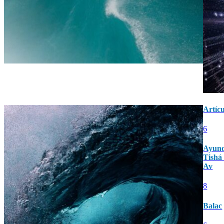
Artícu
6
Ayuno
Tishá
Av
8
Balac