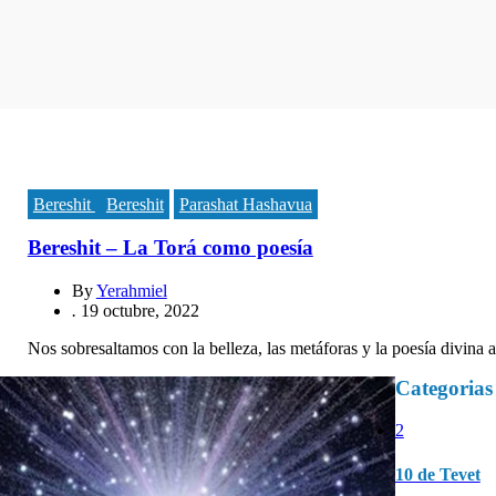
Bereshit
Bereshit
Parashat Hashavua
Bereshit – La Torá como poesía
By
Yerahmiel
.
19 octubre, 2022
Nos sobresaltamos con la belleza, las metáforas y la poesía divin
Categorias
2
10 de Tevet