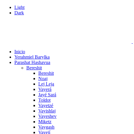
Light
Dark
Inicio
Yerahmiel Barylka
Parashat Hashavua
Bereshit
Bereshit
Noaj
Lej Leja
Vayerá
Jayé Sará
Toldot
Vayetzé
Vayishlaj
Vayeshev
Miketz
Vaygash
Vayejí