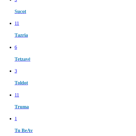
Sucot
11
Tazria
6
Tetzavé
3
Toldot
11
Truma
1
Tu BeAv