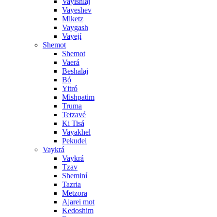
Vayishlaj
Vayeshev
Miketz
Vaygash
Vayejí
Shemot
Shemot
Vaerá
Beshalaj
Bó
Yitró
Mishpatim
Truma
Tetzavé
Ki Tisá
Vayakhel
Pekudei
Vaykrá
Vaykrá
Tzav
Sheminí
Tazria
Metzora
Ajarei mot
Kedoshim