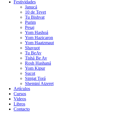
Festividades
Janucá
10 de Tevet
Tu Bishvat
Purim
Pesaj
Yom Hashoá
Yom Hazicaron
Yom Haatzmaut
Shavuot
Tu BeAv
Tishá Be Av
Rosh Hashaná
Yom Kipur
Sucot
Simjat Torá
Sheminí Atzeret
Artículos
Cursos
Videos
Libros
Contacto