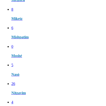
8
Miketz
6
Mishpatim
0
Moshé
5
Nasó
26
Nitzavim
4