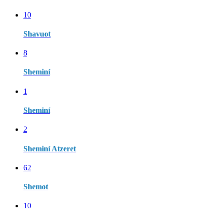
10
Shavuot
8
Sheminí
1
Sheminí
2
Sheminí Atzeret
62
Shemot
10