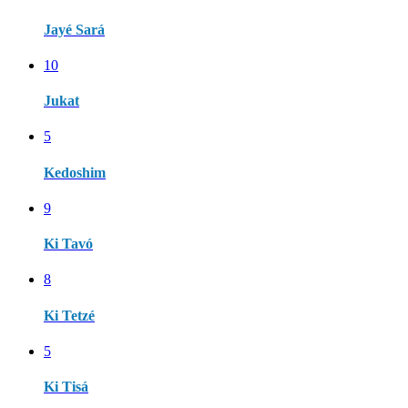
Jayé Sará
10
Jukat
5
Kedoshim
9
Ki Tavó
8
Ki Tetzé
5
Ki Tisá