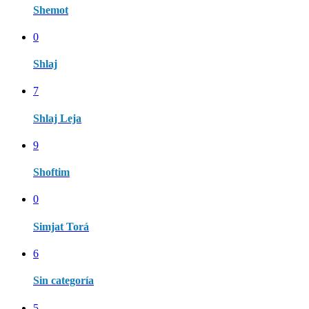
Shemot
0
Shlaj
7
Shlaj Leja
9
Shoftim
0
Simjat Torá
6
Sin categoría
5