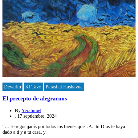
Devarim
Ki Tavó
Parashat Hashavua
El precepto de alegrarnos
By
Yerahmiel
.
17 septiembre, 2024
“…Te regocijarás por todos los bienes que .A. tu Dios te haya
dado a ti y a tu casa, y