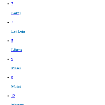
7
Koraj
7
Lej Leja
5
Libros
9
Masei
9
Matot
12
Metzora