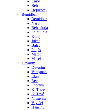
Emor
Behar
Bejukotay
Bemidbar
Bemidbar
Nasó
Behaalotja
Shlaj Leja
Koraj
Jukat
Balac
Pinjás
Matot
Masei
Devarim
Devarim
Vaetjanán
Ekev
Ree
Shoftim
Ki Tetzé
Ki Tavó
Nitzavim
Vayelej
Haazinu