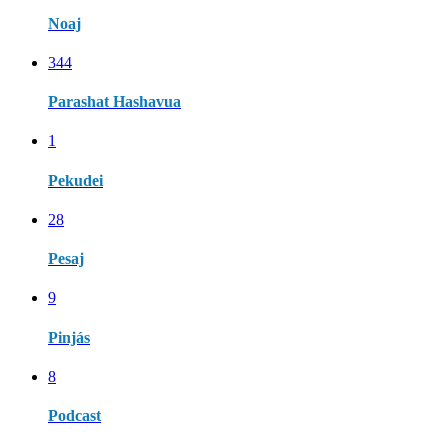
Noaj
344
Parashat Hashavua
1
Pekudei
28
Pesaj
9
Pinjás
8
Podcast