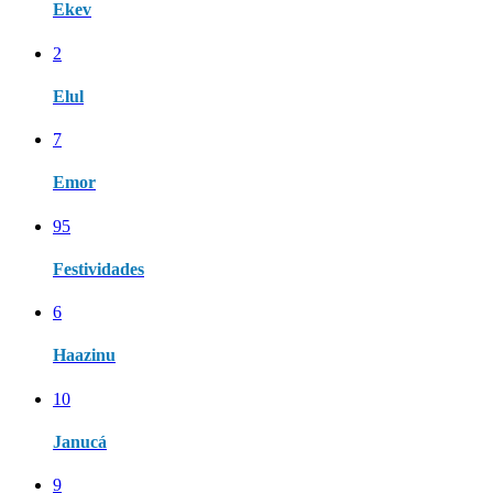
Ekev
2
Elul
7
Emor
95
Festividades
6
Haazinu
10
Janucá
9