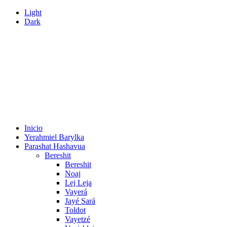
Light
Dark
Inicio
Yerahmiel Barylka
Parashat Hashavua
Bereshit
Bereshit
Noaj
Lej Leja
Vayerá
Jayé Sará
Toldot
Vayetzé