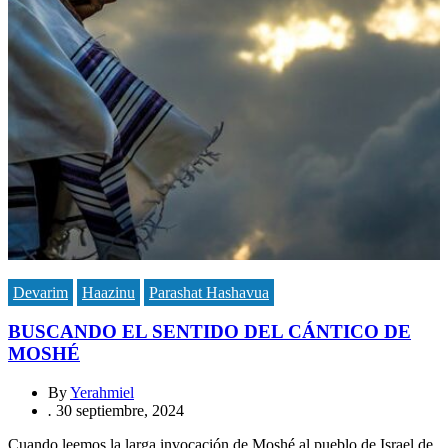
Devarim
Haazinu
Parashat Hashavua
BUSCANDO EL SENTIDO DEL CÁNTICO DE
MOSHÉ
By
Yerahmiel
.
30 septiembre, 2024
Cuando leemos la larga invocación de Moshé al pueblo de Israel de