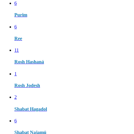
6
Purim
6
Ree
11
Rosh Hashaná
1
Rosh Jodesh
2
Shabat Hagadol
6
Shabat Najamú