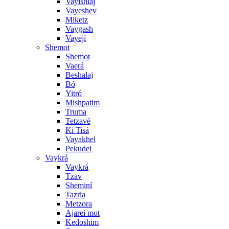
Vayishlaj
Vayeshev
Miketz
Vaygash
Vayejí
Shemot
Shemot
Vaerá
Beshalaj
Bó
Yitró
Mishpatim
Truma
Tetzavé
Ki Tisá
Vayakhel
Pekudei
Vaykrá
Vaykrá
Tzav
Sheminí
Tazria
Metzora
Ajarei mot
Kedoshim