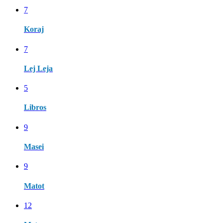
7
Koraj
7
Lej Leja
5
Libros
9
Masei
9
Matot
12