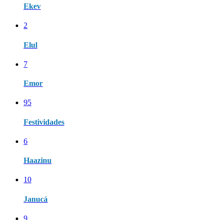
Ekev
2
Elul
7
Emor
95
Festividades
6
Haazinu
10
Janucá
9