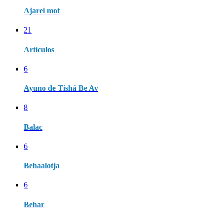
Ajarei mot
21
Artículos
6
Ayuno de Tishá Be Av
8
Balac
6
Behaalotja
6
Behar