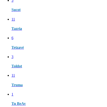
5
Sucot
11
Tazria
6
Tetzavé
3
Toldot
11
Truma
1
Tu BeAv