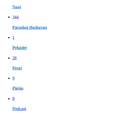
Noaj
344
Parashat Hashavua
1
Pekudei
28
Pesaj
9
Pinjás
8
Podcast