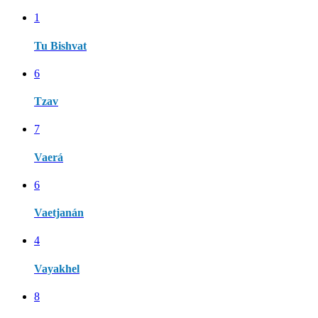
1
Tu Bishvat
6
Tzav
7
Vaerá
6
Vaetjanán
4
Vayakhel
8