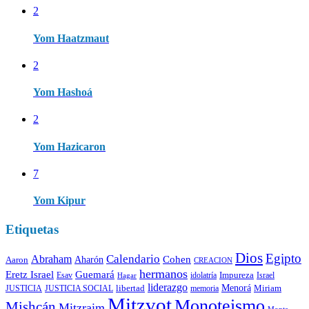
2
Yom Haatzmaut
2
Yom Hashoá
2
Yom Hazicaron
7
Yom Kipur
Etiquetas
Dios
Egipto
Calendario
Abraham
Cohen
Aaron
Aharón
CREACION
hermanos
Eretz Israel
Guemará
Impureza
Esav
idolatría
Israel
Hagar
liderazgo
libertad
Menorá
Miriam
memoria
JUSTICIA
JUSTICIA SOCIAL
Mitzvot
Monoteismo
Mishcán
Mitzraim