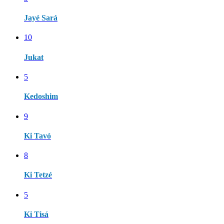
Jayé Sará
10
Jukat
5
Kedoshim
9
Ki Tavó
8
Ki Tetzé
5
Ki Tisá