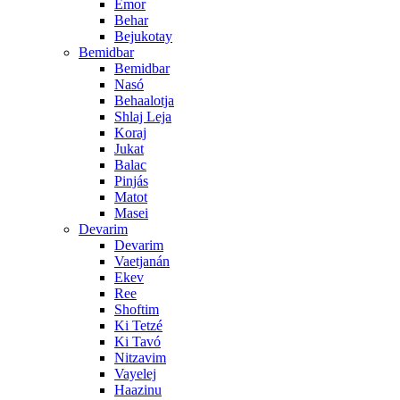
Emor
Behar
Bejukotay
Bemidbar
Bemidbar
Nasó
Behaalotja
Shlaj Leja
Koraj
Jukat
Balac
Pinjás
Matot
Masei
Devarim
Devarim
Vaetjanán
Ekev
Ree
Shoftim
Ki Tetzé
Ki Tavó
Nitzavim
Vayelej
Haazinu