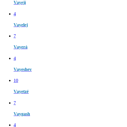
Vayejí
4
Vayelej
7
Vayerá
4
Vayeshev
10
Vayetzé
7
Vaygash
4