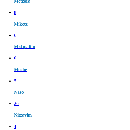
Metzora
8
Miketz
6
Mishpatim
0
Moshé
5
Nasó
26
Nitzavim
4