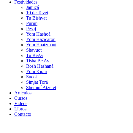
Festividades
Janucá
10 de Tevet
Tu Bishvat
Purim
Pesaj
Yom Hashoá
Yom Hazicaron
Yom Haatzmaut
Shavuot
Tu BeAv
Tishá Be Av
Rosh Hashaná
Yom Kipur
Sucot
Simjat Torá
Sheminí Atzeret
Artículos
Cursos
Videos
Libros
Contacto