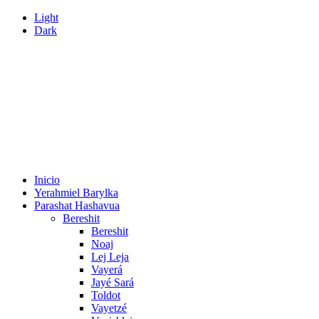
Light
Dark
Inicio
Yerahmiel Barylka
Parashat Hashavua
Bereshit
Bereshit
Noaj
Lej Leja
Vayerá
Jayé Sará
Toldot
Vayetzé