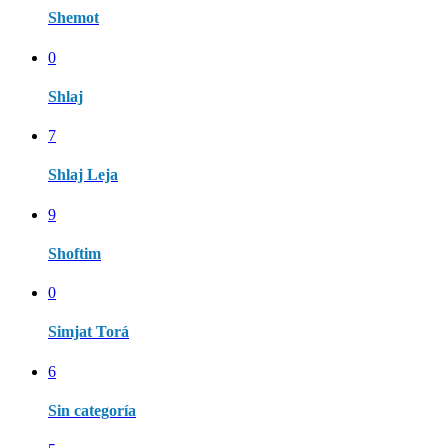
Shemot
0
Shlaj
7
Shlaj Leja
9
Shoftim
0
Simjat Torá
6
Sin categoría