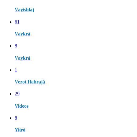
Vayishlaj
61
Vaykrá
8
Vaykrá
1
Vezot Habrajá
29
Videos
8
Yitró